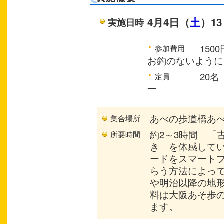
4月4日（
土
）13
実施日時
15
参加費用
お釣のないように
20
定員
一
あべの歩道橋あ
集合場所
約2～3時間 「
所要時間
き」を体感してい
ードをスマート
らう方法によっ
や明治以降の地
料は大阪あそ歩のF
ます。