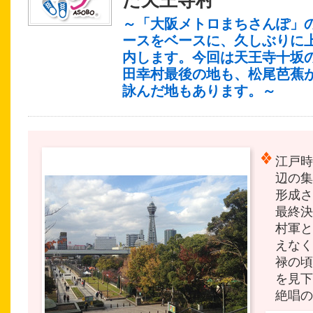
～「大阪メトロまちさんぽ」
ースをベースに、久しぶりに
内します。今回は天王寺十坂
田幸村最後の地も、松尾芭蕉
詠んだ地もあります。～
江戸時
辺の集
形成さ
最終決
村軍と
えなく
禄の頃
を見下
絶唱の