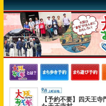
上町台地
【予約不要】四天王寺
た天王寺村