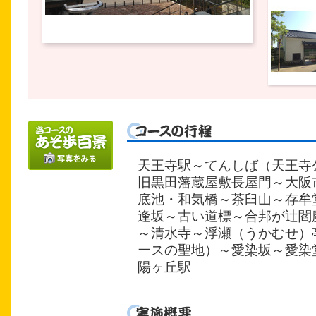
天王寺駅～てんしば（天王寺
旧黒田藩蔵屋敷長屋門～大阪
底池・和気橋～茶臼山～存牟
逢坂～古い道標～合邦が辻閻
～清水寺～浮瀬（うかむせ）
ースの聖地）～愛染坂～愛染
陽ヶ丘駅