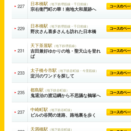
日本橋駅
（地下鉄堺筋線・千日前線）
227
宗右衛門町の華！南地大和屋跡へ
日本橋駅
（地下鉄堺筋線・千日前線）
229
野次さん喜多さんも訪れた日本橋
天下茶屋駅
（地下鉄堺筋線）
231
吉田兼好ゆかりの地・聖天山を登れ
ば
太子橋今市駅
（地下鉄谷町線・今里筋線）
233
淀川のワンドを探して
都島駅
（地下鉄谷町線）
235
鬼退治の渡辺綱から不思議な鵺塚へ
中崎町駅
（地下鉄谷町線）
237
ビルの谷間の迷路、路地裏を歩く
天満橋駅
（地下鉄谷町線）