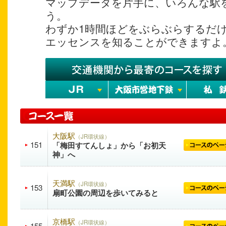
マップデータを片手に、いろんな駅
う。
わずか1時間ほどをぶらぶらするだ
エッセンスを知ることができますよ
大阪駅
（JR環状線）
151
「梅田すてんしょ」から「お初天
神」へ
天満駅
（JR環状線）
153
扇町公園の周辺を歩いてみると
京橋駅
（JR環状線）
155