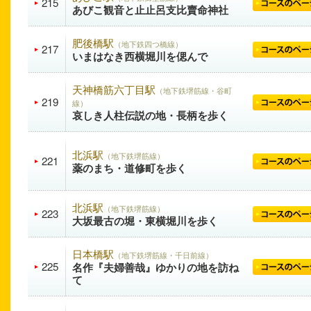
215
あびこ観音と止止呂支比賣命神社
肥後橋駅
（地下鉄四つ橋線）
217
いまはなき西横堀川を偲んで
天神橋筋六丁目駅
（地下鉄堺筋線・谷町
219
線）
哀しき人柱伝説の地・長柄を歩く
北浜駅
（地下鉄堺筋線）
221
薬のまち・道修町を歩く
北浜駅
（地下鉄堺筋線）
223
大坂最古の堀・東横堀川を歩く
日本橋駅
（地下鉄堺筋線・千日前線）
225
名作『夫婦善哉』ゆかりの地を訪ね
て