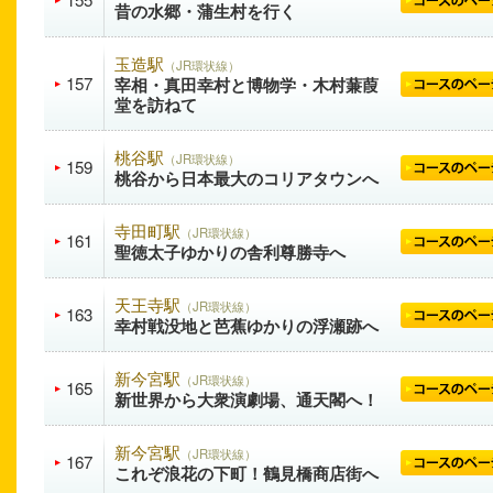
昔の水郷・蒲生村を行く
玉造駅
（JR環状線）
157
宰相・真田幸村と博物学・木村蒹葭
堂を訪ねて
桃谷駅
（JR環状線）
159
桃谷から日本最大のコリアタウンへ
寺田町駅
（JR環状線）
161
聖徳太子ゆかりの舎利尊勝寺へ
天王寺駅
（JR環状線）
163
幸村戦没地と芭蕉ゆかりの浮瀬跡へ
新今宮駅
（JR環状線）
165
新世界から大衆演劇場、通天閣へ！
新今宮駅
（JR環状線）
167
これぞ浪花の下町！鶴見橋商店街へ