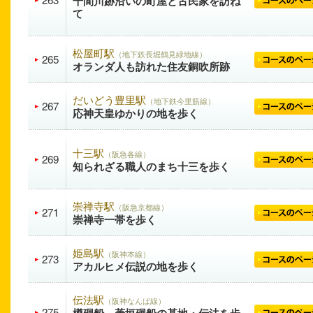
千間川跡沿いの町屋と古民家を訪ね
て
松屋町駅
（地下鉄長堀鶴見緑地線）
265
オランダ人も訪れた住友銅吹所跡
だいどう豊里駅
（地下鉄今里筋線）
267
応神天皇ゆかりの地を歩く
十三駅
（阪急各線）
269
知られざる職人のまち十三を歩く
崇禅寺駅
（阪急京都線）
271
崇禅寺一帯を歩く
姫島駅
（阪神本線）
273
アカルヒメ伝説の地を歩く
伝法駅
（阪神なんば線）
275