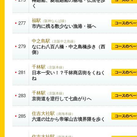
樽廻船、菱垣廻船の基地・伝法を歩
く
福駅
（阪神なんば線）
277
市内に残る数少ない漁港・福へ
中之島駅
（京阪中之島線）
279
なにわ八百八橋・中之島橋歩き（西
側）
千林駅
（京阪本線）
281
日本一安い！？千林商店街をくねく
ね
千林駅
（京阪本線）
283
京街道を逆行して七曲がりへ
住吉大社駅
（南海本線）
285
六道の辻から帝塚山古墳界隈を歩く
住吉大社駅
（南海本線）