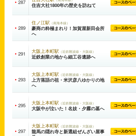
287
住吉大社1800年の歴史を訪ねて
住ノ江駅
（南海本線）
289
豪商の粋極まれり！加賀屋新田会所
へ
大阪上本町駅
（近鉄難波線・大阪線）
291
近鉄創業の地から細工谷遺跡へ
大阪上本町駅
（近鉄難波線・大阪線）
293
上方落語の祖・米沢彦八ゆかりの地
へ
大阪上本町駅
（近鉄難波線・大阪線）
295
大阪中が泣いた！名妓・夕霧の墓へ
大阪上本町駅
（近鉄難波線・大阪線）
297
龍馬の隠れ寺と新選組ぜんざい屋事