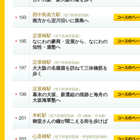
西中島南方駅
（地下鉄御堂筋線）
193
南方から淀川沿いに柴島へ
淀屋橋駅
（地下鉄御堂筋線）
195
なにわの豪商・淀屋から、なにわの
知性・適塾へ
淀屋橋駅
（地下鉄御堂筋線）
197
大大阪の名建築を訪ねて三休橋筋を
歩く
淀屋橋駅
（地下鉄御堂筋線）
199
幕末の大坂、新選組の痕跡と海舟の
大坂海軍塾へ
本町駅
（地下鉄御堂筋線・四つ橋線・中央線）
201
御堂さんの鐘が聞こえる街を歩けば
心斎橋駅
（地下鉄御堂筋線・長堀鶴見緑地線）
203