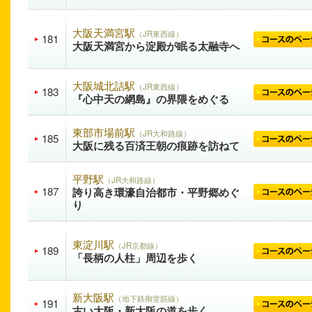
大阪天満宮駅
（JR東西線）
181
大阪天満宮から淀殿が眠る太融寺へ
大阪城北詰駅
（JR東西線）
183
『心中天の網島』の界隈をめぐる
東部市場前駅
（JR大和路線）
185
大阪に残る百済王朝の痕跡を訪ねて
平野駅
（JR大和路線）
187
誇り高き環濠自治都市・平野郷めぐ
り
東淀川駅
（JR京都線）
189
「長柄の人柱」周辺を歩く
新大阪駅
（地下鉄御堂筋線）
191
古い大阪・新大阪の道を歩く