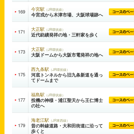
今宮駅
（JR環状線）
169
今宮戎から木津市場、大阪球場跡へ
大正駅
（JR環状線）
171
近代紡績発祥の地・三軒家を歩く
大正駅
（JR環状線）
173
大阪ドームから大阪市電発祥の地へ
西九条駅
（JR環状線）
175
河底トンネルから旧九条新道を通っ
てドームまで
福島駅
（JR環状線）
177
投機の神様・浦江聖天から王仁博士
の社へ
海老江駅
（JR東西線）
179
昔の幹線道路・大和田街道に沿って
歩くと