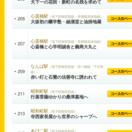
天下一の花街・新町の名残を求めて
心斎橋駅
（地下鉄御堂筋線・長堀鶴見緑地線）
205
大坂初の蘭学塾・絲漢堂と油掛地蔵
心斎橋駅
（地下鉄御堂筋線・長堀鶴見緑地線）
207
心斎橋と心学明誠舎と義商大丸と
なんば駅
（地下鉄御堂筋線・四つ橋線・千日前
209
線）
赤い灯と石畳の法善寺に誘われて
昭和町駅
（地下鉄御堂筋線）
211
行基菩薩ゆかりの桑津墓地へ
昭和町駅
（地下鉄御堂筋線）
213
寺西家長屋から世界のシャープへ
あびこ駅
（地下鉄御堂筋線）