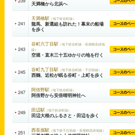
239
天満橋から北浜へ
天満橋駅
（地下鉄谷町線）
241
龍馬、新選組も訪れた！幕末の船場
を歩く
谷町六丁目駅
（地下鉄谷町線・長堀鶴見緑地
243
線）
空堀・直木三十五ゆかりの地を行く
谷町九丁目駅
（地下鉄谷町線・千日前線）
245
西鶴、近松が眠る谷町・上町を歩く
阿倍野駅
（地下鉄谷町線）
247
阿倍野から安倍晴明神社へ
田辺駅
（地下鉄谷町線）
249
田辺大根のふるさと・田辺を歩く
西長堀駅
（地下鉄千日前線・長堀鶴見緑地線）
251