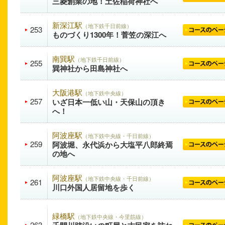
三菱創業の地！土佐稲荷神社へ
新深江駅
（地下鉄千日前線）
253
ものづくり1300年！菅笠の深江へ
南巽駅
（地下鉄千日前線）
255
巽神社から田島神社へ
大阪港駅
（地下鉄中央線）
257
いざ日本一低い山・天保山の頂き
へ！
阿波座駅
（地下鉄中央線・千日前線）
259
阿波堀、永代浜から大塩平八郎終焉
の地へ
阿波座駅
（地下鉄中央線・千日前線）
261
川口外国人居留地を歩く
緑橋駅
（地下鉄中央線・今里筋線）
263