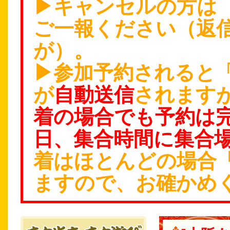
▶キャンセルの方は info
ご一報ください（返
が）。
▶参加予約されると
が
自動送信
されます
着の場合でも予約は
日、集合時間に集合
着はほとんどの場合
ますので、お確かめ