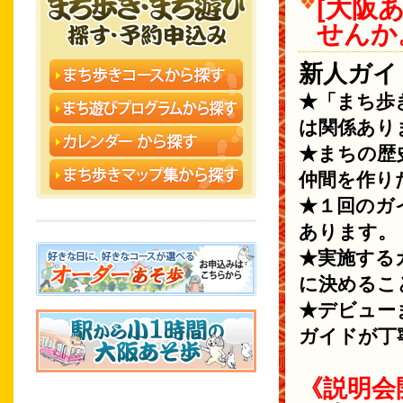
[大阪
せんか
新人ガイ
★「まち歩
は関係あり
★まちの歴
仲間を作り
★１回のガ
あります。
★実施する
に決めるこ
★デビュー
ガイドが丁
《説明会