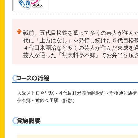
戦前、五代目松鶴を慕って多くの芸人が住ん
代に「上方はなし」を発行し続けた５代目松
４代目米團治など多くの芸人が住んだ東成を
芸人が通った「割烹料亭本郷」でお弁当を頂
大阪メトロ今里駅～４代目桂米團治顕彰碑～新橋通商店街
亭本郷～近鉄今里駅（解散）