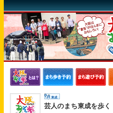
東成
芸人のまち東成を歩く