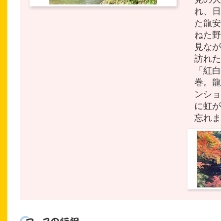
れ、日
た龍安
ねた野
見なが
訪れた
「紅白
巻。龍
ンショ
に虹が
忘れま