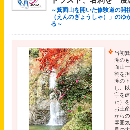
～箕面山を開いた修験道の開
（えんのぎょうしゃ）」のゆ
る～
当初箕
滝のも
面山一
割を担
滝の下
し、以
宇を建
た）を
お土産
がらの
雰囲気
見の大