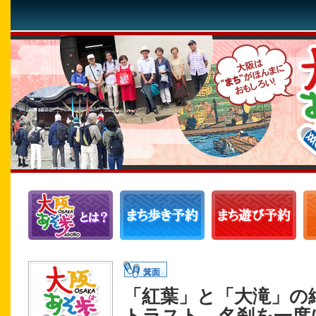
箕面
「紅葉」と「大滝」の
トラスト、名刹を一度