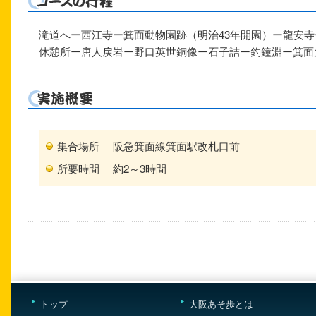
滝道へー西江寺ー箕面動物園跡（明治43年開園）ー龍安
休憩所ー唐人戻岩ー野口英世銅像ー石子詰ー釣鐘淵ー箕面
集合場所
阪急箕面線箕面駅改札口前
所要時間
約2～3時間
トップ
大阪あそ歩とは