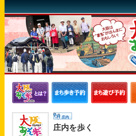
庄内
庄内を歩く