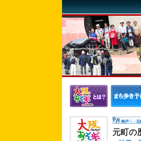
神戸・ 元
元町の