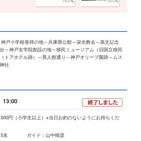
～神戸小学校発祥の地～兵庫県公館～栄光教会～孫文記念
台～神戸女学院創設の地～移民ミュージアム（旧国立移民
（トアホテル跡）～異人館通り～神戸オリーブ園跡～ムス
神社
）13:00
1500円（小学生以上）※当日お釣のないようにお持ちくだ
15名 ガイド：山中晴彦