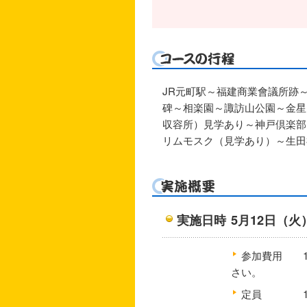
JR元町駅～福建商業會議所跡
碑～相楽園～諏訪山公園～金星
収容所）見学あり～神戸倶楽部
リムモスク（見学あり）～生田
実施日時
5月12日（
火
参加費用
さい。
定員