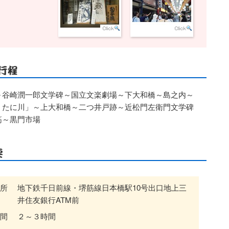
～谷崎潤一郎文学碑～国立文楽劇場～下大和橋～島之内～
 たに川」～上大和橋～二つ井戸跡～近松門左衛門文学碑
筋～黒門市場
所
地下鉄千日前線・堺筋線日本橋駅10号出口地上三
井住友銀行ATM前
間
２～３時間