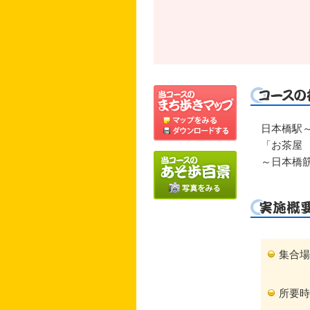
日本橋駅
「お茶屋
～日本橋
集合場
所要時