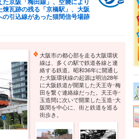
えた京阪「梅田線」、空襲により
た煉瓦跡の残る「京橋駅」、大阪
への引込線があった猫間信号場跡
大阪市の都心部を走る大阪環状
線は、多くの駅で鉄道各線と連
絡する鉄道。昭和36年に開通し
た大阪環状線の起源は明治28年
に大阪鉄道が開業した天王寺ｰ梅
田を繋ぐ連絡線だった。天王寺ｰ
玉造間に次いで開業した玉造ｰ大
阪間を中心に、街と鉄道を巡る
街歩き。