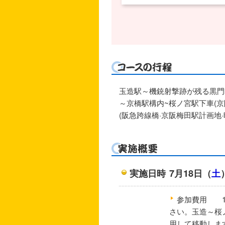
玉造駅～機銃射撃跡が残る黒門
～京橋駅構内~桜ノ宮駅下車(京
(阪急跨線橋·京阪梅田駅計画地
実施日時
7月18日（
土
参加費用
さい。玉造～桜ノ
用して移動しま