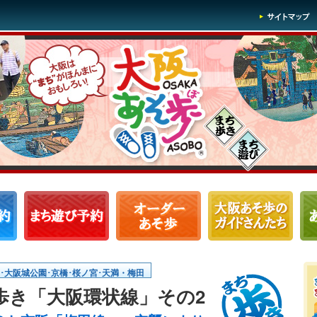
宮･大阪城公園･京橋･桜ノ宮･天満・梅田
歩き「大阪環状線」その2