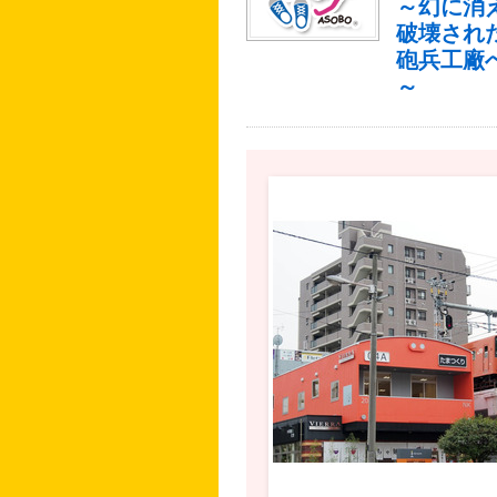
～幻に消
破壊され
砲兵工廠
～