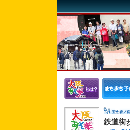
玉造·森ノ
鉄道街