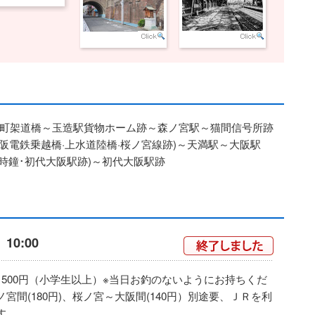
町架道橋～玉造駅貨物ホーム跡～森ノ宮駅～猫間信号所跡
阪電鉄乗越橋·上水道陸橋·桜ノ宮線跡)～天満駅～大阪駅
·時鐘･初代大阪駅跡)～初代大阪駅跡
）10:00
1500円（小学生以上）※当日お釣のないようにお持ちくだ
宮間(180円)、桜ノ宮～大阪間(140円）別途要、ＪＲを利
す。