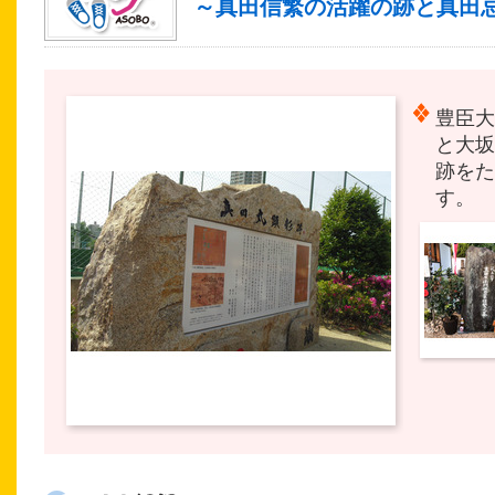
～真田信繁の活躍の跡と真田
豊臣大
と大坂
跡をた
す。