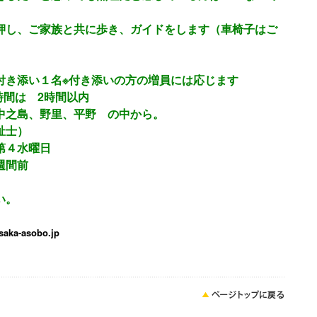
押し、ご家族と共に歩き、ガイドをします（車椅子はご
付き添い１名※付き添いの方の増員には応じます
時間は 2時間以内
中之島、野里、平野 の中から。
祉士）
第４水曜日
週間前
い。
-asobo.jp