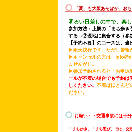
「夏」も大阪あそぼが、おも
明るい日差しの中で、楽し
参加方法：上欄の「まち歩き
する⇒②現地に集合する（参
【予約不要】のコースは、当
▶雨天決行です。ただし警報
▶キャンセルの方は info@o
ませんが）。
▶参加予約されると「お申込
ールが不着の場合でも予約は
しください。
不着はほとんど
ださい。
お願い・・交通事故には十分
「まち歩き」「まち遊び」では、交