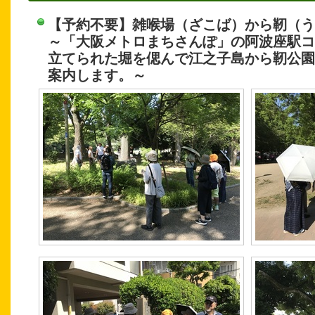
【予約不要】雑喉場（ざこば）から靭（う
～「大阪メトロまちさんぽ」の阿波座駅コ
立てられた堀を偲んで江之子島から靭公園
案内します。～