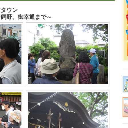
アタウン
猪飼野、御幸通まで～