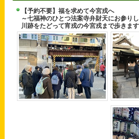
【予約不要】福を求めて今宮戎へ
～七福神のひとつ法案寺弁財天にお参りし
川跡をたどって宵戎の今宮戎まで歩きます