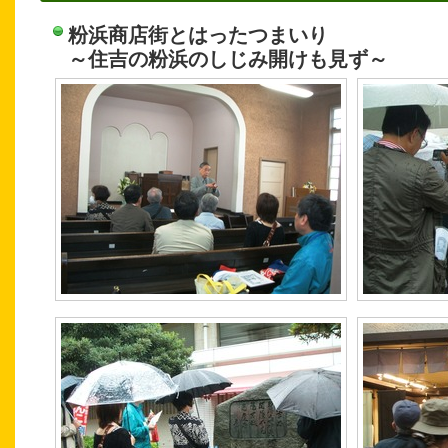
粉浜商店街とはったつまいり
～住吉の粉浜のしじみ開けも見ず～