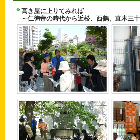
高き屋に上りてみれば
～仁徳帝の時代から近松、西鶴、直木三十