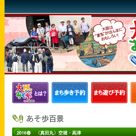
2016春 〈真田丸〉空堀・高津