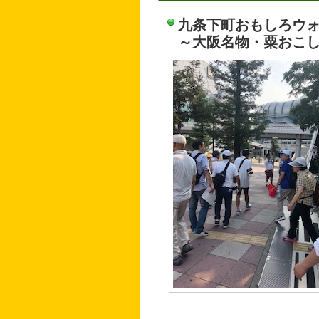
九条下町おもしろウ
～大阪名物・粟おこ