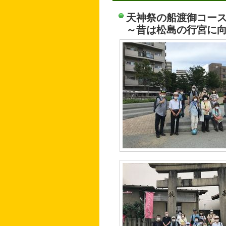
天神祭の船渡御コー
～昔は松島の行宮に