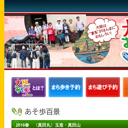
2016春 〈真田丸〉玉造・真田山