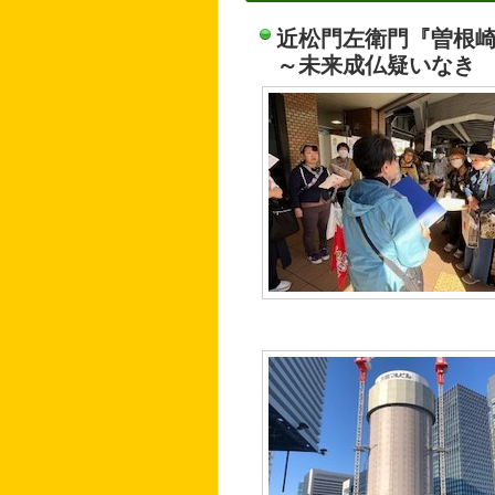
近松門左衛門『曽根
～未来成仏疑いなき