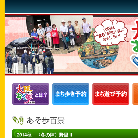
2014秋 〈冬の陣〉野里Ⅱ