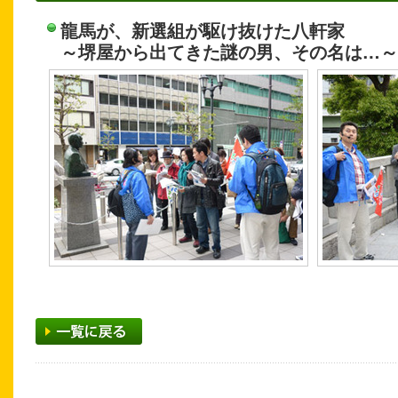
龍馬が、新選組が駆け抜けた八軒家
～堺屋から出てきた謎の男、その名は…～