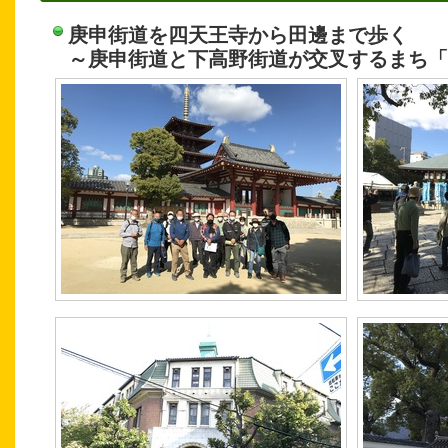
庚申街道を四天王寺から田邊まで歩く
～庚申街道と下高野街道が交叉するまち「